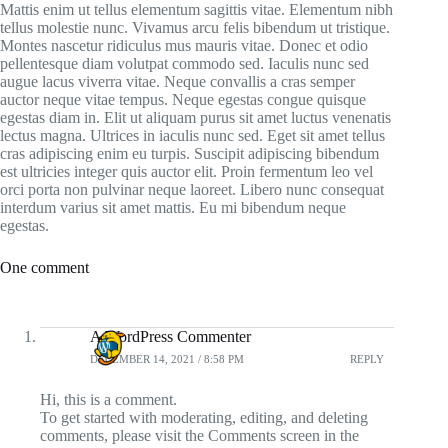
Mattis enim ut tellus elementum sagittis vitae. Elementum nibh
tellus molestie nunc. Vivamus arcu felis bibendum ut tristique.
Montes nascetur ridiculus mus mauris vitae. Donec et odio
pellentesque diam volutpat commodo sed. Iaculis nunc sed
augue lacus viverra vitae. Neque convallis a cras semper
auctor neque vitae tempus. Neque egestas congue quisque
egestas diam in. Elit ut aliquam purus sit amet luctus venenatis
lectus magna. Ultrices in iaculis nunc sed. Eget sit amet tellus
cras adipiscing enim eu turpis. Suscipit adipiscing bibendum
est ultricies integer quis auctor elit. Proin fermentum leo vel
orci porta non pulvinar neque laoreet. Libero nunc consequat
interdum varius sit amet mattis. Eu mi bibendum neque
egestas.
One comment
A WordPress Commenter
DECEMBER 14, 2021 / 8:58 PM
REPLY
Hi, this is a comment.
To get started with moderating, editing, and deleting
comments, please visit the Comments screen in the