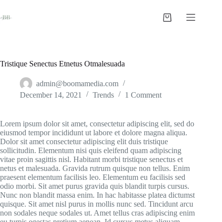
Skip
to
Shopping
content
cart
Tristique Senectus Etnetus Otmalesuada
admin@boomamedia.com
December 14, 2021
Trends
1 Comment
Lorem ipsum dolor sit amet, consectetur adipiscing elit, sed do
eiusmod tempor incididunt ut labore et dolore magna aliqua.
Dolor sit amet consectetur adipiscing elit duis tristique
sollicitudin. Elementum nisi quis eleifend quam adipiscing
vitae proin sagittis nisl. Habitant morbi tristique senectus et
netus et malesuada. Gravida rutrum quisque non tellus. Enim
praesent elementum facilisis leo. Elementum eu facilisis sed
odio morbi. Sit amet purus gravida quis blandit turpis cursus.
Nunc non blandit massa enim. In hac habitasse platea dictumst
quisque. Sit amet nisl purus in mollis nunc sed. Tincidunt arcu
non sodales neque sodales ut. Amet tellus cras adipiscing enim
eu turpis egestas pretium aenean. Id cursus metus aliquam