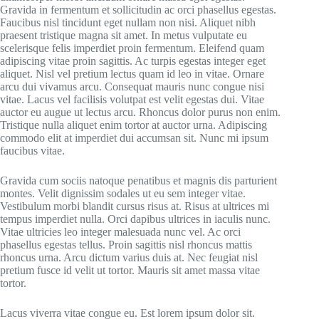
Gravida in fermentum et sollicitudin ac orci phasellus egestas.
Faucibus nisl tincidunt eget nullam non nisi. Aliquet nibh
praesent tristique magna sit amet. In metus vulputate eu
scelerisque felis imperdiet proin fermentum. Eleifend quam
adipiscing vitae proin sagittis. Ac turpis egestas integer eget
aliquet. Nisl vel pretium lectus quam id leo in vitae. Ornare
arcu dui vivamus arcu. Consequat mauris nunc congue nisi
vitae. Lacus vel facilisis volutpat est velit egestas dui. Vitae
auctor eu augue ut lectus arcu. Rhoncus dolor purus non enim.
Tristique nulla aliquet enim tortor at auctor urna. Adipiscing
commodo elit at imperdiet dui accumsan sit. Nunc mi ipsum
faucibus vitae.
Gravida cum sociis natoque penatibus et magnis dis parturient
montes. Velit dignissim sodales ut eu sem integer vitae.
Vestibulum morbi blandit cursus risus at. Risus at ultrices mi
tempus imperdiet nulla. Orci dapibus ultrices in iaculis nunc.
Vitae ultricies leo integer malesuada nunc vel. Ac orci
phasellus egestas tellus. Proin sagittis nisl rhoncus mattis
rhoncus urna. Arcu dictum varius duis at. Nec feugiat nisl
pretium fusce id velit ut tortor. Mauris sit amet massa vitae
tortor.
Lacus viverra vitae congue eu. Est lorem ipsum dolor sit.