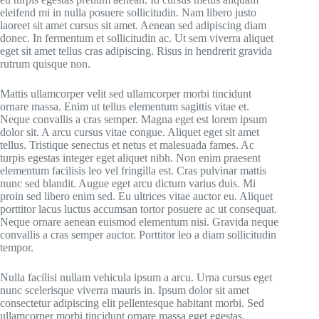
eleifend mi in nulla posuere sollicitudin. Nam libero justo
laoreet sit amet cursus sit amet. Aenean sed adipiscing diam
donec. In fermentum et sollicitudin ac. Ut sem viverra aliquet
eget sit amet tellus cras adipiscing. Risus in hendrerit gravida
rutrum quisque non.
Mattis ullamcorper velit sed ullamcorper morbi tincidunt
ornare massa. Enim ut tellus elementum sagittis vitae et.
Neque convallis a cras semper. Magna eget est lorem ipsum
dolor sit. A arcu cursus vitae congue. Aliquet eget sit amet
tellus. Tristique senectus et netus et malesuada fames. Ac
turpis egestas integer eget aliquet nibh. Non enim praesent
elementum facilisis leo vel fringilla est. Cras pulvinar mattis
nunc sed blandit. Augue eget arcu dictum varius duis. Mi
proin sed libero enim sed. Eu ultrices vitae auctor eu. Aliquet
porttitor lacus luctus accumsan tortor posuere ac ut consequat.
Neque ornare aenean euismod elementum nisi. Gravida neque
convallis a cras semper auctor. Porttitor leo a diam sollicitudin
tempor.
Nulla facilisi nullam vehicula ipsum a arcu. Urna cursus eget
nunc scelerisque viverra mauris in. Ipsum dolor sit amet
consectetur adipiscing elit pellentesque habitant morbi. Sed
ullamcorper morbi tincidunt ornare massa eget egestas.